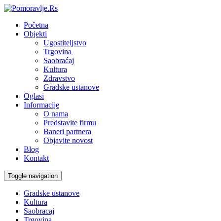
Početna
Objekti
Ugostiteljstvo
Trgovina
Saobraćaj
Kultura
Zdravstvo
Gradske ustanove
Oglasi
Informacije
O nama
Predstavite firmu
Baneri partnera
Objavite novost
Blog
Kontakt
Toggle navigation
Gradske ustanove
Kultura
Saobracaj
Trgovina