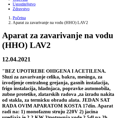
Ugostiteljstvo
Zdravstvo
Početna
Aparat za zavarivanje na vodu (HHO) LAV2
Aparat za zavarivanje na vodu
(HHO) LAV2
12.04.2021
"BEZ UPOTREBE OHIGENA I ACETILENA.
Sluzi za zavarivanje celika, bakra, mesinga, za
izvodjenje centralnog grejanja, gasnih instalacija,
frigo instalacija, hladnjaca, popravke automobila,
zubne protetike, zlatarskih radova ,za izradu nakita
od stakla, za termicku obradu alata. JEDAN SAT
RADA OVIM APARATOM KOSTA 17din. Aparat
radi na: 1) monofaznu struju 220V 2) jacina
uredjaja je 2,2 KW 3)potrosnja vode 2,5dl na 2h