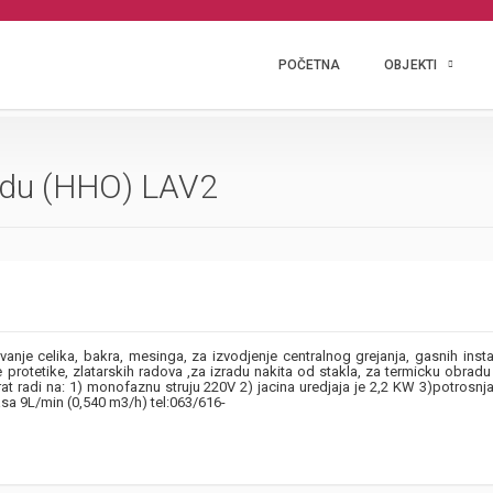
POČETNA
OBJEKTI
vodu (HHO) LAV2
e celika, bakra, mesinga, za izvodjenje centralnog grejanja, gasnih instal
 protetike, zlatarskih radova ,za izradu nakita od stakla, za termicku obradu 
di na: 1) monofaznu struju 220V 2) jacina uredjaja je 2,2 KW 3)potrosnj
asa 9L/min (0,540 m3/h) tel:063/616-