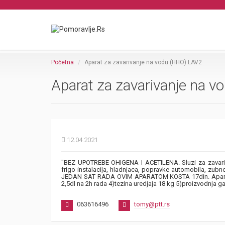
Početna
Aparat za zavarivanje na vodu (HHO) LAV2
Aparat za zavarivanje na 
12.04.2021
"BEZ UPOTREBE OHIGENA I ACETILENA. Sluzi za zavarivanj
frigo instalacija, hladnjaca, popravke automobila, zubne
JEDAN SAT RADA OVIM APARATOM KOSTA 17din. Aparat ra
2,5dl na 2h rada 4)tezina uredjaja 18 kg 5)proizvodnja g
063616496
tomy@ptt.rs