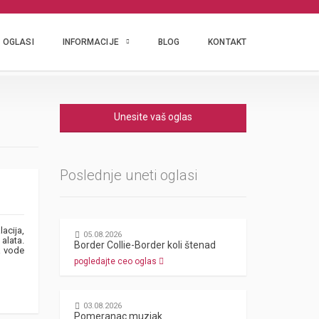
OGLASI
INFORMACIJE
BLOG
KONTAKT
Unesite vaš oglas
Poslednje uneti oglasi
acija,
05.08.2026
alata.
Border Collie-Border koli štenad
a vode
pogledajte ceo oglas
03.08.2026
Pomeranac muzjak