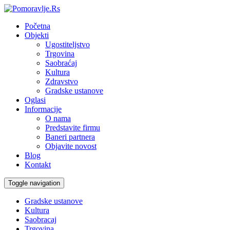
Početna
Objekti
Ugostiteljstvo
Trgovina
Saobraćaj
Kultura
Zdravstvo
Gradske ustanove
Oglasi
Informacije
O nama
Predstavite firmu
Baneri partnera
Objavite novost
Blog
Kontakt
Toggle navigation
Gradske ustanove
Kultura
Saobracaj
Trgovina