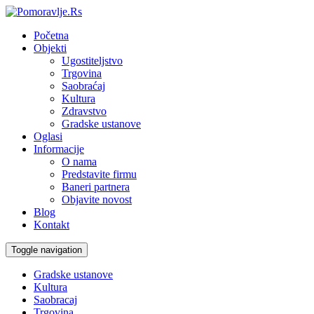
Početna
Objekti
Ugostiteljstvo
Trgovina
Saobraćaj
Kultura
Zdravstvo
Gradske ustanove
Oglasi
Informacije
O nama
Predstavite firmu
Baneri partnera
Objavite novost
Blog
Kontakt
Toggle navigation
Gradske ustanove
Kultura
Saobracaj
Trgovina