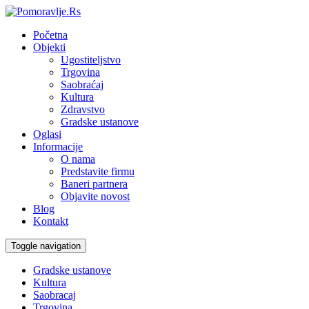
Početna
Objekti
Ugostiteljstvo
Trgovina
Saobraćaj
Kultura
Zdravstvo
Gradske ustanove
Oglasi
Informacije
O nama
Predstavite firmu
Baneri partnera
Objavite novost
Blog
Kontakt
Toggle navigation
Gradske ustanove
Kultura
Saobracaj
Trgovina