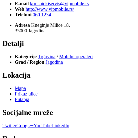
E-mail
korisnickiservis@vipmobile.rs
Web
http://www.vipmobile.rs/
Telefoni
060.1234
Adresa
Kneginje Milice 18,
35000 Jagodina
Detalji
Kategorije
Trgovina
/
Mobilni operateri
Grad / Region
Jagodina
Lokacija
Mapa
Prikaz ulice
Putanja
Socijalne mreže
Twitter
Google+
YouTube
LinkedIn