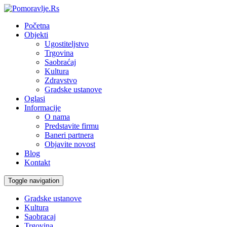
Početna
Objekti
Ugostiteljstvo
Trgovina
Saobraćaj
Kultura
Zdravstvo
Gradske ustanove
Oglasi
Informacije
O nama
Predstavite firmu
Baneri partnera
Objavite novost
Blog
Kontakt
Toggle navigation
Gradske ustanove
Kultura
Saobracaj
Trgovina