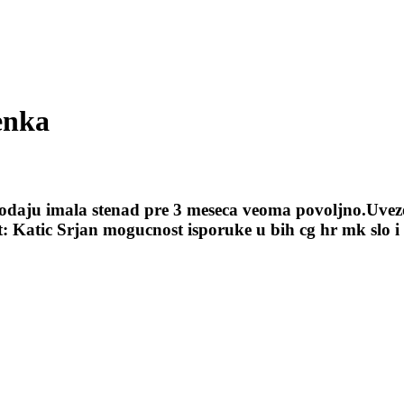
enka
odaju imala stenad pre 3 meseca veoma povoljno.Uveze
: Katic Srjan mogucnost isporuke u bih cg hr mk slo i