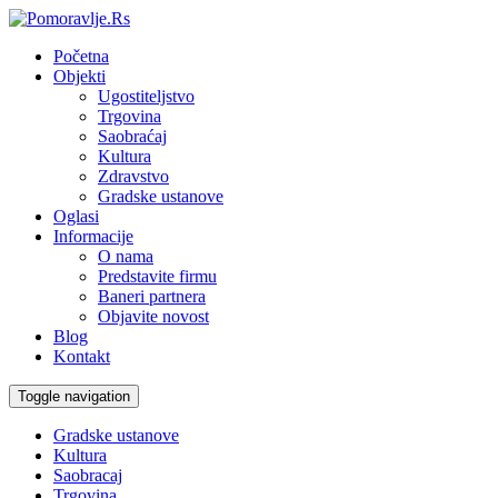
Početna
Objekti
Ugostiteljstvo
Trgovina
Saobraćaj
Kultura
Zdravstvo
Gradske ustanove
Oglasi
Informacije
O nama
Predstavite firmu
Baneri partnera
Objavite novost
Blog
Kontakt
Toggle navigation
Gradske ustanove
Kultura
Saobracaj
Trgovina