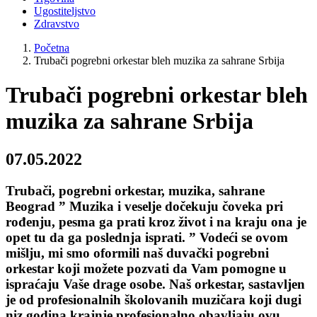
Ugostiteljstvo
Zdravstvo
Početna
Trubači pogrebni orkestar bleh muzika za sahrane Srbija
Trubači pogrebni orkestar bleh
muzika za sahrane Srbija
07.05.2022
Trubači, pogrebni orkestar, muzika, sahrane
Beograd ” Muzika i veselje dočekuju čoveka pri
rođenju, pesma ga prati kroz život i na kraju ona je
opet tu da ga poslednja isprati. ” Vodeći se ovom
mišlju, mi smo oformili naš duvački pogrebni
orkestar koji možete pozvati da Vam pomogne u
ispraćaju Vaše drage osobe. Naš orkestar, sastavljen
je od profesionalnih školovanih muzičara koji dugi
niz godina krajnje profesionalno obavljaju ovu