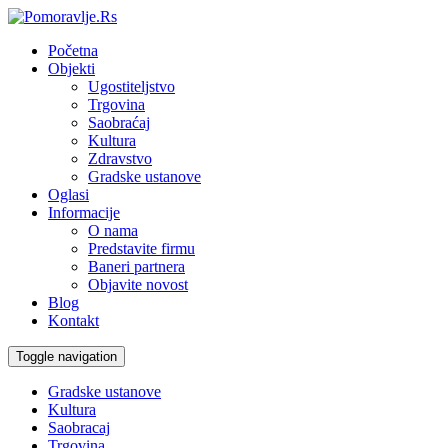
Početna
Objekti
Ugostiteljstvo
Trgovina
Saobraćaj
Kultura
Zdravstvo
Gradske ustanove
Oglasi
Informacije
O nama
Predstavite firmu
Baneri partnera
Objavite novost
Blog
Kontakt
Toggle navigation
Gradske ustanove
Kultura
Saobracaj
Trgovina