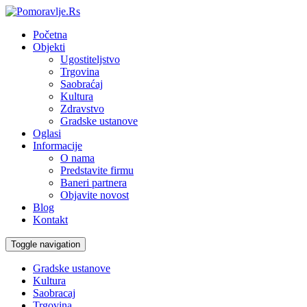
Početna
Objekti
Ugostiteljstvo
Trgovina
Saobraćaj
Kultura
Zdravstvo
Gradske ustanove
Oglasi
Informacije
O nama
Predstavite firmu
Baneri partnera
Objavite novost
Blog
Kontakt
Toggle navigation
Gradske ustanove
Kultura
Saobracaj
Trgovina