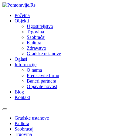
Početna
Objekti
Ugostiteljstvo
Trgovina
Saobraćaj
Kultura
Zdravstvo
Gradske ustanove
Oglasi
Informacije
O nama
Predstavite firmu
Baneri partnera
Objavite novost
Blog
Kontakt
Toggle
navigation
Gradske ustanove
Kultura
Saobracaj
Trgovina