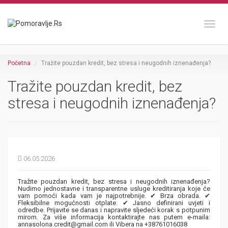
Toggl
Početna
Tražite pouzdan kredit, bez stresa i neugodnih iznenađenja?
Tražite pouzdan kredit, bez
stresa i neugodnih iznenađenja?
06.05.2026
Tražite pouzdan kredit, bez stresa i neugodnih iznenađenja?
Nudimo jednostavne i transparentne usluge kreditiranja koje će
vam pomoći kada vam je najpotrebnije. ✔ Brza obrada. ✔
Fleksibilne mogućnosti otplate. ✔ Jasno definirani uvjeti i
odredbe. Prijavite se danas i napravite sljedeći korak s potpunim
mirom. Za više informacija kontaktirajte nas putem e-maila:
annasolona.credit@gmail.com ili Vibera na +38761016038