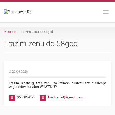
Toggl
Početna
Trazim zenu do 58god
Trazim zenu do 58god
29.04.2026
Trazim sisata guzata zenu za intimne susrete sex diskrecija
zagarantovana viber WHAT'S UP
0638819475
bakitrade4@gmail.com