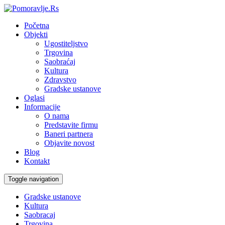
Početna
Objekti
Ugostiteljstvo
Trgovina
Saobraćaj
Kultura
Zdravstvo
Gradske ustanove
Oglasi
Informacije
O nama
Predstavite firmu
Baneri partnera
Objavite novost
Blog
Kontakt
Toggle navigation
Gradske ustanove
Kultura
Saobracaj
Trgovina