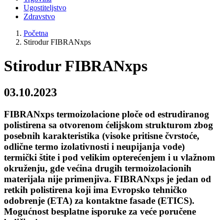
Ugostiteljstvo
Zdravstvo
Početna
Stirodur FIBRANxps
Stirodur FIBRANxps
03.10.2023
FIBRANxps termoizolacione ploče od estrudiranog
polistirena sa otvorenom ćelijskom strukturom zbog
posebnih karakteristika (visoke pritisne čvrstoće,
odlične termo izolativnosti i neupijanja vode)
termički štite i pod velikim opterećenjem i u vlažnom
okruženju, gde većina drugih termoizolacionih
materijala nije primenjiva. FIBRANxps je jedan od
retkih polistirena koji ima Evropsko tehničko
odobrenje (ETA) za kontaktne fasade (ETICS).
Mogućnost besplatne isporuke za veće poručene