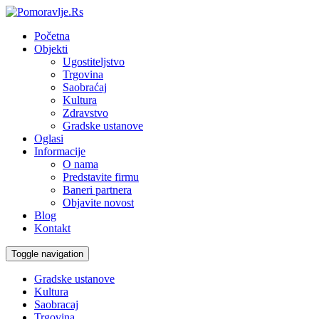
Početna
Objekti
Ugostiteljstvo
Trgovina
Saobraćaj
Kultura
Zdravstvo
Gradske ustanove
Oglasi
Informacije
O nama
Predstavite firmu
Baneri partnera
Objavite novost
Blog
Kontakt
Toggle navigation
Gradske ustanove
Kultura
Saobracaj
Trgovina