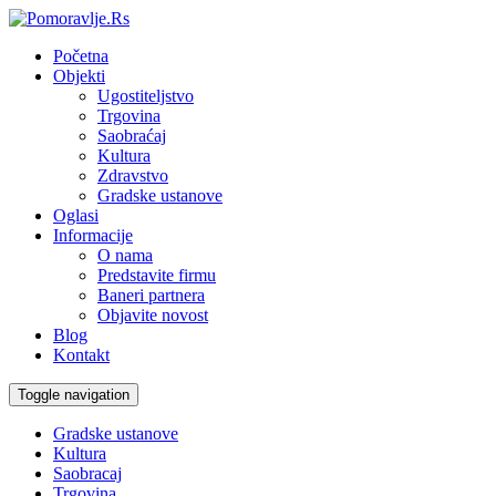
Početna
Objekti
Ugostiteljstvo
Trgovina
Saobraćaj
Kultura
Zdravstvo
Gradske ustanove
Oglasi
Informacije
O nama
Predstavite firmu
Baneri partnera
Objavite novost
Blog
Kontakt
Toggle navigation
Gradske ustanove
Kultura
Saobracaj
Trgovina