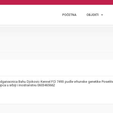
POČETNA
OBJEKTI
 odgaivacnica Bahu Djokovic Kennel FCI 7493 pudle vrhunske genetike Posetit
pca u srbiji i inostranstvu 0603465662