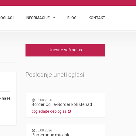
OGLASI
INFORMACIJE
BLOG
KONTAKT
Unesite vaš oglas
Poslednje uneti oglasi
e nase
05.08.2026
Border Collie-Border koli štenad
pogledajte ceo oglas
03.08.2026
Pomeranac muzjak