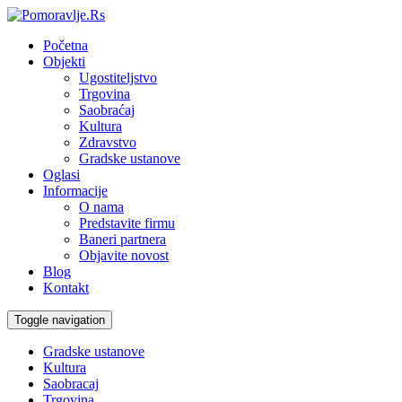
Početna
Objekti
Ugostiteljstvo
Trgovina
Saobraćaj
Kultura
Zdravstvo
Gradske ustanove
Oglasi
Informacije
O nama
Predstavite firmu
Baneri partnera
Objavite novost
Blog
Kontakt
Toggle navigation
Gradske ustanove
Kultura
Saobracaj
Trgovina