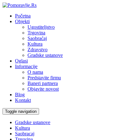
Početna
Objekti
Ugostiteljstvo
Trgovina
Saobraćaj
Kultura
Zdravstvo
Gradske ustanove
Oglasi
Informacije
O nama
Predstavite firmu
Baneri partnera
Objavite novost
Blog
Kontakt
Toggle navigation
Gradske ustanove
Kultura
Saobracaj
Trgovina