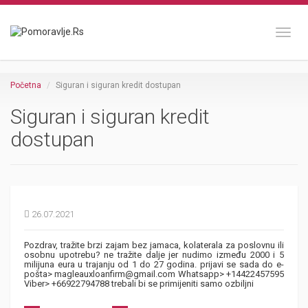
Toggl
Početna
Siguran i siguran kredit dostupan
Siguran i siguran kredit
dostupan
26.07.2021
Pozdrav, tražite brzi zajam bez jamaca, kolaterala za poslovnu ili
osobnu upotrebu? ne tražite dalje jer nudimo između 2000 i 5
milijuna eura u trajanju od 1 do 27 godina. prijavi se sada do e-
pošta> magleauxloanfirm@gmail.com Whatsapp> +14422457595
Viber> +66922794788 trebali bi se primijeniti samo ozbiljni