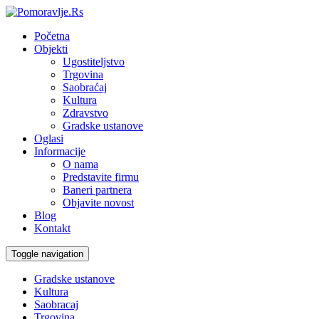
Početna
Objekti
Ugostiteljstvo
Trgovina
Saobraćaj
Kultura
Zdravstvo
Gradske ustanove
Oglasi
Informacije
O nama
Predstavite firmu
Baneri partnera
Objavite novost
Blog
Kontakt
Toggle navigation
Gradske ustanove
Kultura
Saobracaj
Trgovina