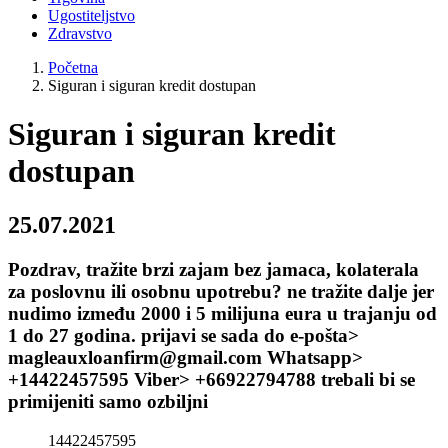
Ugostiteljstvo
Zdravstvo
Početna
Siguran i siguran kredit dostupan
Siguran i siguran kredit
dostupan
25.07.2021
Pozdrav, tražite brzi zajam bez jamaca, kolaterala
za poslovnu ili osobnu upotrebu? ne tražite dalje jer
nudimo između 2000 i 5 milijuna eura u trajanju od
1 do 27 godina. prijavi se sada do e-pošta>
magleauxloanfirm@gmail.com Whatsapp>
+14422457595 Viber> +66922794788 trebali bi se
primijeniti samo ozbiljni
14422457595