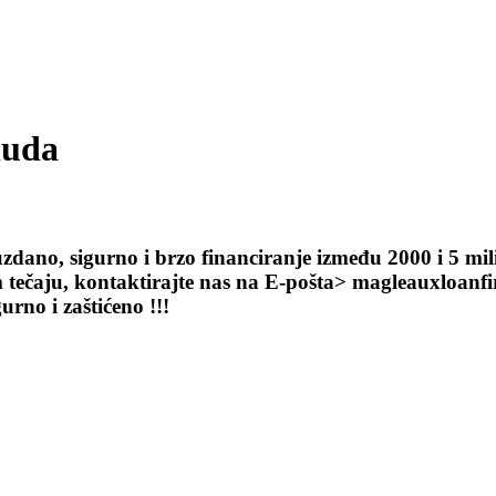
nuda
zdano, sigurno i brzo financiranje između 2000 i 5 mil
em tečaju, kontaktirajte nas na E-pošta> magleauxloa
no i zaštićeno !!!