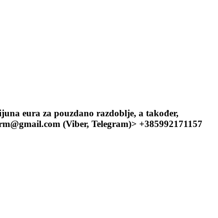
ijuna eura za pouzdano razdoblje, a također,
nfirm@gmail.com (Viber, Telegram)> +385992171157