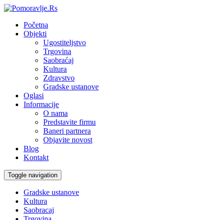
Početna
Objekti
Ugostiteljstvo
Trgovina
Saobraćaj
Kultura
Zdravstvo
Gradske ustanove
Oglasi
Informacije
O nama
Predstavite firmu
Baneri partnera
Objavite novost
Blog
Kontakt
Toggle navigation
Gradske ustanove
Kultura
Saobracaj
Trgovina