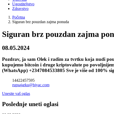
Ugostiteljstvo
Zdravstvo
Početna
Siguran brz pouzdan zajma ponuda
Siguran brz pouzdan zajma po
08.05.2024
Pozdrav, ja sam Olek i radim za tvrtku koja nudi pou
kupujemo bitcoin i druge kriptovalute po povoljnij
(WhatsApp) +2347084533805 Sve je više od 100% sigur
14422457595
rupsajarku@biyac.com
Unesite vaš oglas
Poslednje uneti oglasi