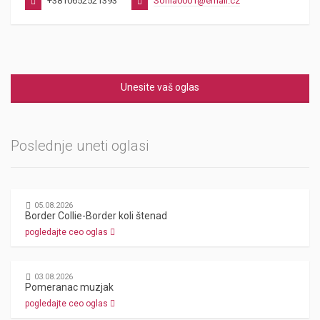
+3810652521393
Sonia0001@email.cz
Unesite vaš oglas
Poslednje uneti oglasi
05.08.2026
Border Collie-Border koli štenad
pogledajte ceo oglas
03.08.2026
Pomeranac muzjak
pogledajte ceo oglas