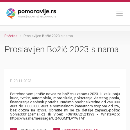
Toggl
Početna
Proslavljen Božić 2023 s nama
Proslavljen Božić 2023 s nama
28.11.2023
Potrebno vam je više novca za božicnu zabavu 2023. ili za kupnju
kuce, tvrtke, automobila, motocikala, pokretanje vlastitog posla,
financiranje osobnih potreba. Nudimo osobne kredite od 250.000
eura do 1.000.000 eura s nominalnom kamatnom stopom od 2%,
bez obzira na iznos. Obratite mi se za detalje zajma:E-pošta:
Sonia0001@email.cz Ili Viber: +3810652521393 - WhatsApp:
https://wa.me/message/UQ46QMYLVYWTM1