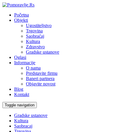
Početna
Objekti
Ugostiteljstvo
Trgovina
Saobraćaj
Kultura
Zdravstvo
Gradske ustanove
Oglasi
Informacije
O nama
Predstavite firmu
Baneri partnera
Objavite novost
Blog
Kontakt
Toggle navigation
Gradske ustanove
Kultura
Saobracaj
Trgovina