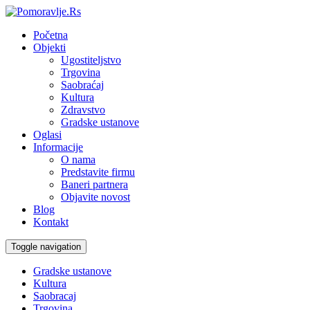
Početna
Objekti
Ugostiteljstvo
Trgovina
Saobraćaj
Kultura
Zdravstvo
Gradske ustanove
Oglasi
Informacije
O nama
Predstavite firmu
Baneri partnera
Objavite novost
Blog
Kontakt
Toggle navigation
Gradske ustanove
Kultura
Saobracaj
Trgovina