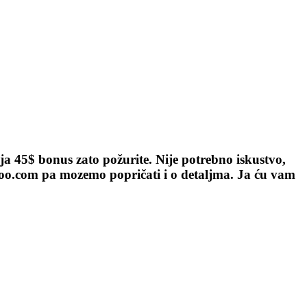
a 45$ bonus zato požurite. Nije potrebno iskustvo,
ahoo.com pa mozemo popričati i o detaljma. Ja ću vam