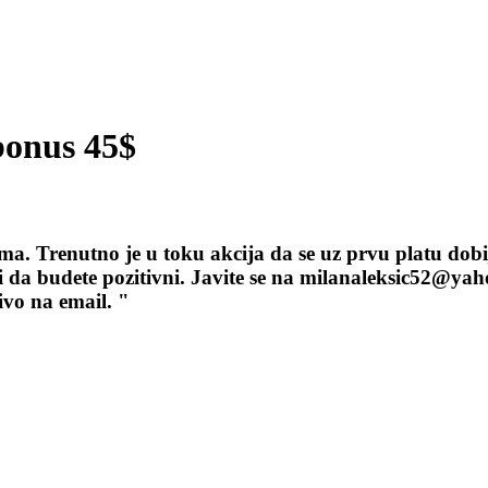
bonus 45$
a. Trenutno je u toku akcija da se uz prvu platu dobij
k i da budete pozitivni. Javite se na milanaleksic52@y
ivo na email. "