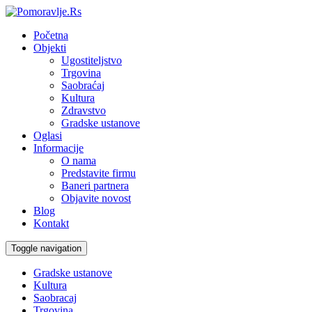
Početna
Objekti
Ugostiteljstvo
Trgovina
Saobraćaj
Kultura
Zdravstvo
Gradske ustanove
Oglasi
Informacije
O nama
Predstavite firmu
Baneri partnera
Objavite novost
Blog
Kontakt
Toggle navigation
Gradske ustanove
Kultura
Saobracaj
Trgovina