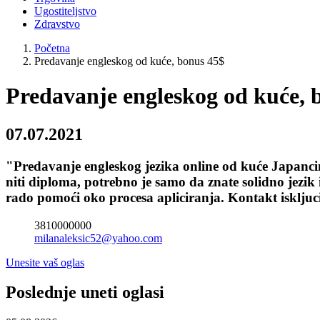
Ugostiteljstvo
Zdravstvo
Početna
Predavanje engleskog od kuće, bonus 45$
Predavanje engleskog od kuće, 
07.07.2021
"Predavanje engleskog jezika online od kuće Japancim
niti diploma, potrebno je samo da znate solidno jezi
rado pomoći oko procesa apliciranja. Kontakt iskljuc
3810000000
milanaleksic52@yahoo.com
Unesite vaš oglas
Poslednje uneti oglasi