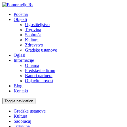
Početna
Objekti
Ugostiteljstvo
Trgovina
Saobraćaj
Kultura
Zdravstvo
Gradske ustanove
Oglasi
Informacije
O nama
Predstavite firmu
Baneri partnera
Objavite novost
Blog
Kontakt
Toggle navigation
Gradske ustanove
Kultura
Saobracaj
Trgovina