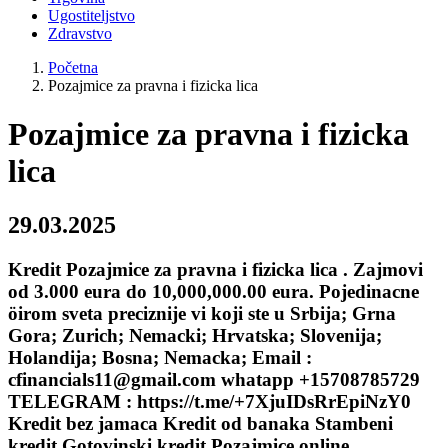
Ugostiteljstvo
Zdravstvo
Početna
Pozajmice za pravna i fizicka lica
Pozajmice za pravna i fizicka
lica
29.03.2025
Kredit Pozajmice za pravna i fizicka lica . Zajmovi
od 3.000 eura do 10,000,000.00 eura. Pojedinacne
öirom sveta preciznije vi koji ste u Srbija; Grna
Gora; Zurich; Nemacki; Hrvatska; Slovenija;
Holandija; Bosna; Nemacka; Email :
cfinancials11@gmail.com whatapp +15708785729
TELEGRAM : https://t.me/+7XjuIDsRrEpiNzY0
Kredit bez jamaca Kredit od banaka Stambeni
kredit Gotovinski kredit Pozajmice online