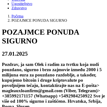
Ugostiteljstvo
Zdravstvo
Početna
POZAJMCE PONUDA SIGURNO
POZAJMCE PONUDA
SIGURNO
27.01.2025
Pozdrav, ja sam Olek i radim za tvrtku koja nudi
pouzdano, sigurno i brzo zajmovie između 2000 i 5
milijuna eura za pouzdano razdoblje, a također,
kupujemo bitcoin i druge kriptovalute po
povoljnijem tečaju, kontaktirajte nas na E-pošta>
magleauxloanfirm@gmail.com (Viber, Telegram)>
+385992171157 (Whatsapp) +5492984250922 Sve je
više od 100% sigurno i zaštićeno. Hrvatska, Srbija,
Bosna, Sloven,