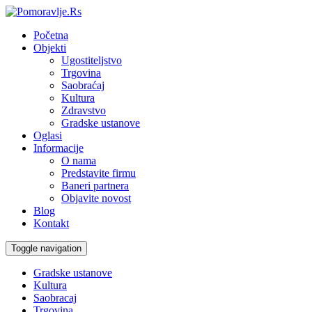
Početna
Objekti
Ugostiteljstvo
Trgovina
Saobraćaj
Kultura
Zdravstvo
Gradske ustanove
Oglasi
Informacije
O nama
Predstavite firmu
Baneri partnera
Objavite novost
Blog
Kontakt
Toggle navigation
Gradske ustanove
Kultura
Saobracaj
Trgovina