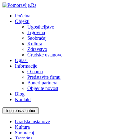
Početna
Objekti
Ugostiteljstvo
Trgovina
Saobraćaj
Kultura
Zdravstvo
Gradske ustanove
Oglasi
Informacije
O nama
Predstavite firmu
Baneri partnera
Objavite novost
Blog
Kontakt
Toggle navigation
Gradske ustanove
Kultura
Saobracaj
Trgovina