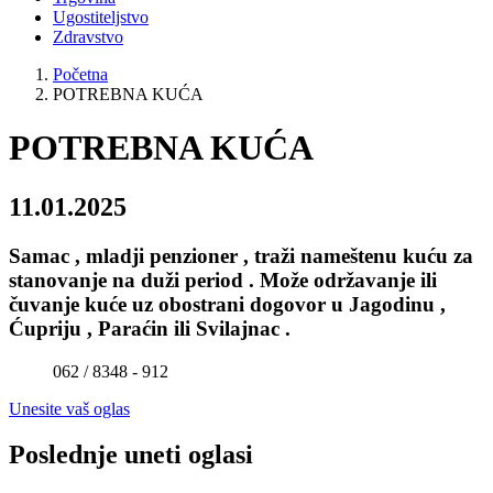
Ugostiteljstvo
Zdravstvo
Početna
POTREBNA KUĆA
POTREBNA KUĆA
11.01.2025
Samac , mladji penzioner , traži nameštenu kuću za
stanovanje na duži period . Može održavanje ili
čuvanje kuće uz obostrani dogovor u Jagodinu ,
Ćupriju , Paraćin ili Svilajnac .
062 / 8348 - 912
Unesite vaš oglas
Poslednje uneti oglasi