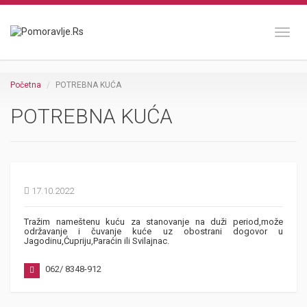
Toggl
Početna
POTREBNA KUĆA
POTREBNA KUĆA
17.10.2022
Tražim nameštenu kuću za stanovanje na duži period,može
održavanje i čuvanje kuće uz obostrani dogovor u
Jagodinu,Ćupriju,Paraćin ili Svilajnac.
062/ 8348-912