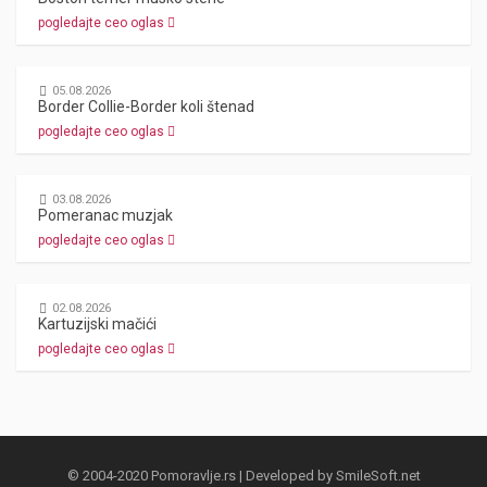
pogledajte ceo oglas
05.08.2026
Border Collie-Border koli štenad
pogledajte ceo oglas
03.08.2026
Pomeranac muzjak
pogledajte ceo oglas
02.08.2026
Kartuzijski mačići
pogledajte ceo oglas
© 2004-2020 Pomoravlje.rs | Developed by
SmileSoft.net