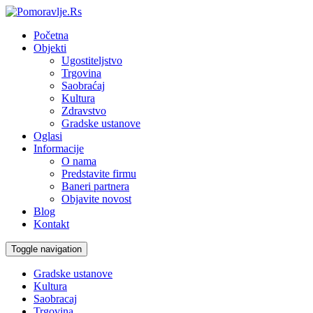
Početna
Objekti
Ugostiteljstvo
Trgovina
Saobraćaj
Kultura
Zdravstvo
Gradske ustanove
Oglasi
Informacije
O nama
Predstavite firmu
Baneri partnera
Objavite novost
Blog
Kontakt
Toggle navigation
Gradske ustanove
Kultura
Saobracaj
Trgovina