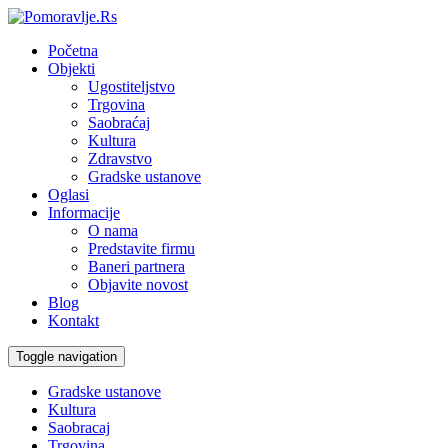
Početna
Objekti
Ugostiteljstvo
Trgovina
Saobraćaj
Kultura
Zdravstvo
Gradske ustanove
Oglasi
Informacije
O nama
Predstavite firmu
Baneri partnera
Objavite novost
Blog
Kontakt
Toggle navigation
Gradske ustanove
Kultura
Saobracaj
Trgovina