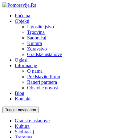
Početna
Objekti
Ugostiteljstvo
Trgovina
Saobraćaj
Kultura
Zdravstvo
Gradske ustanove
Oglasi
Informacije
O nama
Predstavite firmu
Baneri partnera
Objavite novost
Blog
Kontakt
Toggle navigation
Gradske ustanove
Kultura
Saobracaj
Trgovina