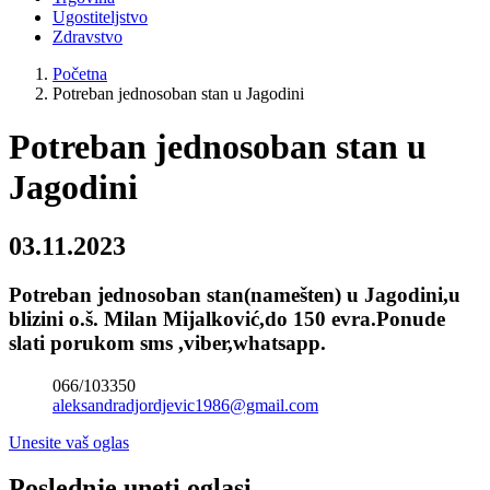
Ugostiteljstvo
Zdravstvo
Početna
Potreban jednosoban stan u Jagodini
Potreban jednosoban stan u
Jagodini
03.11.2023
Potreban jednosoban stan(namešten) u Jagodini,u
blizini o.š. Milan Mijalković,do 150 evra.Ponude
slati porukom sms ,viber,whatsapp.
066/103350
aleksandradjordjevic1986@gmail.com
Unesite vaš oglas
Poslednje uneti oglasi