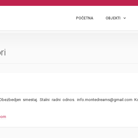
POČETNA
OBJEKTI
ri
Obezbedjen smestaj. Stalni radni odnos. info.montedreams@gmail.com K
com