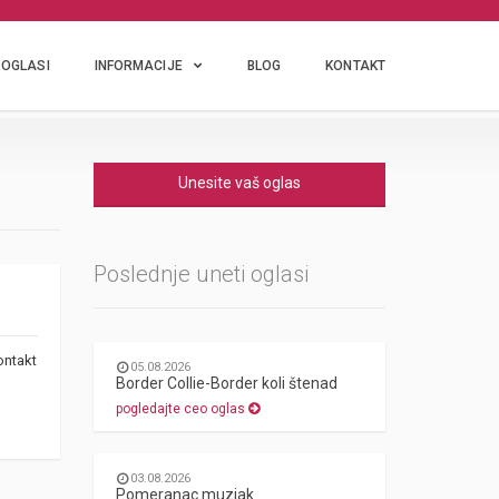
OGLASI
INFORMACIJE
BLOG
KONTAKT
Unesite vaš oglas
Poslednje uneti oglasi
ontakt
05.08.2026
Border Collie-Border koli štenad
pogledajte ceo oglas
03.08.2026
Pomeranac muzjak