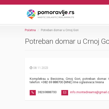
Početna
Potreban domar u Crnoj Gori
Potreban domar u Crnoj Go
08.11.2023
Kompleksu u Becicima, Crnoj Gori, potreban domar. 
telefon: +382 69 888700 (MNE) Ime oglasivaca:Vesna
38269888700
info.montedreams@gmail.