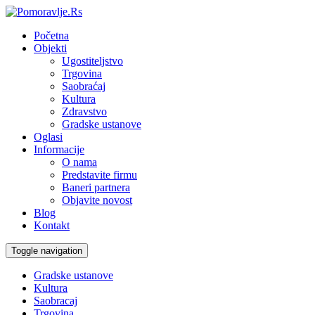
Početna
Objekti
Ugostiteljstvo
Trgovina
Saobraćaj
Kultura
Zdravstvo
Gradske ustanove
Oglasi
Informacije
O nama
Predstavite firmu
Baneri partnera
Objavite novost
Blog
Kontakt
Toggle navigation
Gradske ustanove
Kultura
Saobracaj
Trgovina