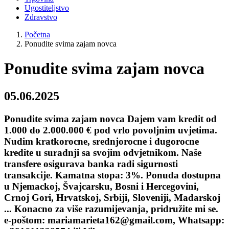
Ugostiteljstvo
Zdravstvo
Početna
Ponudite svima zajam novca
Ponudite svima zajam novca
05.06.2025
Ponudite svima zajam novca Dajem vam kredit od
1.000 do 2.000.000 € pod vrlo povoljnim uvjetima.
Nudim kratkorocne, srednjorocne i dugorocne
kredite u suradnji sa svojim odvjetnikom. Naše
transfere osigurava banka radi sigurnosti
transakcije. Kamatna stopa: 3%. Ponuda dostupna
u Njemackoj, Švajcarsku, Bosni i Hercegovini,
Crnoj Gori, Hrvatskoj, Srbiji, Sloveniji, Madarskoj
... Konacno za više razumijevanja, pridružite mi se.
e-poštom: mariamarieta162@gmail.com, Whatsapp: