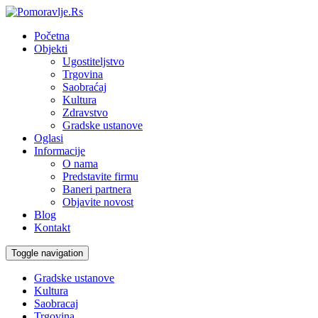
Početna
Objekti
Ugostiteljstvo
Trgovina
Saobraćaj
Kultura
Zdravstvo
Gradske ustanove
Oglasi
Informacije
O nama
Predstavite firmu
Baneri partnera
Objavite novost
Blog
Kontakt
Toggle navigation
Gradske ustanove
Kultura
Saobracaj
Trgovina