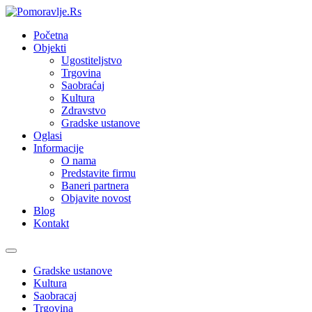
Početna
Objekti
Ugostiteljstvo
Trgovina
Saobraćaj
Kultura
Zdravstvo
Gradske ustanove
Oglasi
Informacije
O nama
Predstavite firmu
Baneri partnera
Objavite novost
Blog
Kontakt
Toggle
navigation
Gradske ustanove
Kultura
Saobracaj
Trgovina