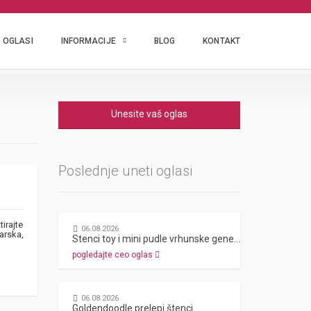
OGLASI
INFORMACIJE
BLOG
KONTAKT
Unesite vaš oglas
Poslednje uneti oglasi
irajte
06.08.2026
arska,
Stenci toy i mini pudle vrhunske genetike
pogledajte ceo oglas
06.08.2026
Goldendoodle prelepi štenci