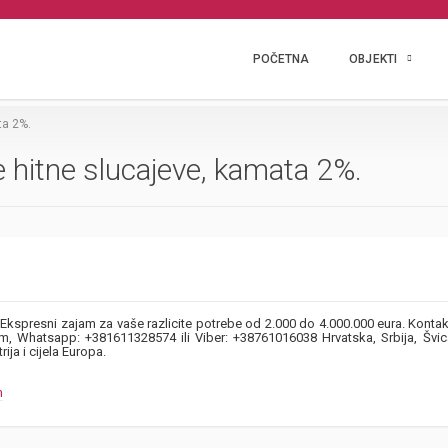
POČETNA
OBJEKTI
ta 2%.
e hitne slucajeve, kamata 2%.
Ekspresni zajam za vaše razlicite potrebe od 2.000 do 4.000.000 eura. Kontakt
m, Whatsapp: +381611328574 ili Viber: +38761016038 Hrvatska, Srbija, Švic
ja i cijela Europa.
m