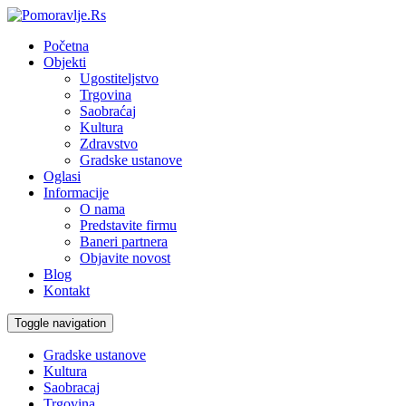
Početna
Objekti
Ugostiteljstvo
Trgovina
Saobraćaj
Kultura
Zdravstvo
Gradske ustanove
Oglasi
Informacije
O nama
Predstavite firmu
Baneri partnera
Objavite novost
Blog
Kontakt
Toggle navigation
Gradske ustanove
Kultura
Saobracaj
Trgovina