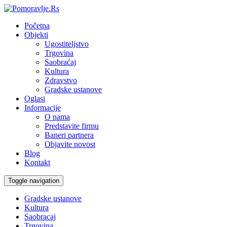
Početna
Objekti
Ugostiteljstvo
Trgovina
Saobraćaj
Kultura
Zdravstvo
Gradske ustanove
Oglasi
Informacije
O nama
Predstavite firmu
Baneri partnera
Objavite novost
Blog
Kontakt
Toggle navigation
Gradske ustanove
Kultura
Saobracaj
Trgovina