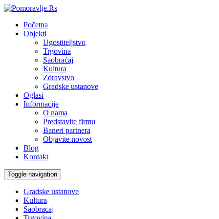
Početna
Objekti
Ugostiteljstvo
Trgovina
Saobraćaj
Kultura
Zdravstvo
Gradske ustanove
Oglasi
Informacije
O nama
Predstavite firmu
Baneri partnera
Objavite novost
Blog
Kontakt
Toggle navigation
Gradske ustanove
Kultura
Saobracaj
Trgovina