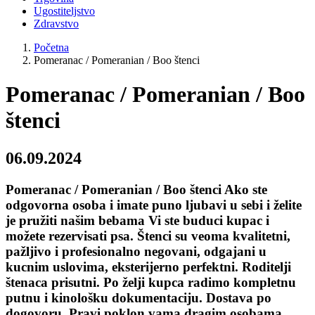
Ugostiteljstvo
Zdravstvo
Početna
Pomeranac / Pomeranian / Boo štenci
Pomeranac / Pomeranian / Boo
štenci
06.09.2024
Pomeranac / Pomeranian / Boo štenci Ako ste
odgovorna osoba i imate puno ljubavi u sebi i želite
je pružiti našim bebama Vi ste buduci kupac i
možete rezervisati psa. Štenci su veoma kvalitetni,
pažljivo i profesionalno negovani, odgajani u
kucnim uslovima, eksterijerno perfektni. Roditelji
štenaca prisutni. Po želji kupca radimo kompletnu
putnu i kinološku dokumentaciju. Dostava po
dogovoru. Pravi poklon vama dragim osobama,