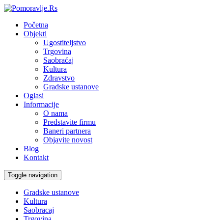
Početna
Objekti
Ugostiteljstvo
Trgovina
Saobraćaj
Kultura
Zdravstvo
Gradske ustanove
Oglasi
Informacije
O nama
Predstavite firmu
Baneri partnera
Objavite novost
Blog
Kontakt
Toggle navigation
Gradske ustanove
Kultura
Saobracaj
Trgovina