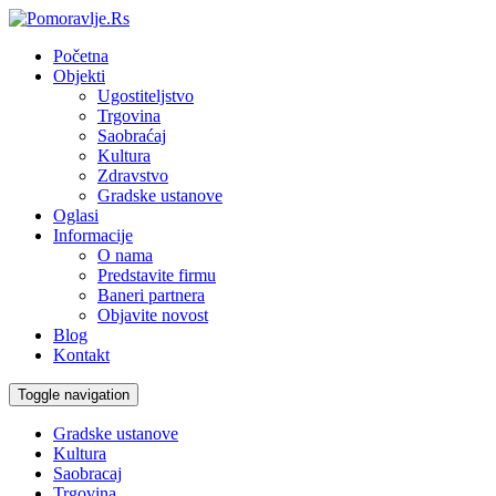
Početna
Objekti
Ugostiteljstvo
Trgovina
Saobraćaj
Kultura
Zdravstvo
Gradske ustanove
Oglasi
Informacije
O nama
Predstavite firmu
Baneri partnera
Objavite novost
Blog
Kontakt
Toggle navigation
Gradske ustanove
Kultura
Saobracaj
Trgovina