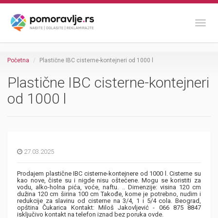
Toggl
Početna
Plastične IBC cisterne-kontejneri od 1000 l
Plastične IBC cisterne-kontejneri
od 1000 l
27.03.2025
Prodajem plastične IBC cisterne-kontejnere od 1000 l. Cisterne su
kao nove, čiste su i nigde nisu oštećene. Mogu se koristiti za
vodu, alko-holna pića, voće, naftu. .. Dimenzije: visina 120 cm
dužina 120 cm širina 100 cm Takođe, kome je potrebno, nudim i
redukcije za slavinu od cisterne na 3/4, 1 i 5/4 cola. Beograd,
opština Čukarica Kontakt: Miloš Jakovljević - 066 875 8847
isključivo kontakt na telefon iznad bez poruka ovde.