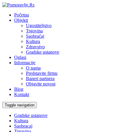
Početna
Objekti
Ugostiteljstvo
Trgovina
Saobraćaj
Kultura
Zdravstvo
Gradske ustanove
Oglasi
Informacije
O nama
Predstavite firmu
Baneri partnera
Objavite novost
Blog
Kontakt
Toggle navigation
Gradske ustanove
Kultura
Saobracaj
Trgovina