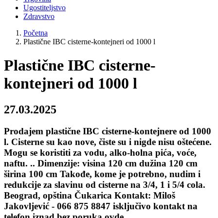
Ugostiteljstvo
Zdravstvo
Početna
Plastične IBC cisterne-kontejneri od 1000 l
Plastične IBC cisterne-
kontejneri od 1000 l
27.03.2025
Prodajem plastične IBC cisterne-kontejnere od 1000
l. Cisterne su kao nove, čiste su i nigde nisu oštećene.
Mogu se koristiti za vodu, alko-holna pića, voće,
naftu. .. Dimenzije: visina 120 cm dužina 120 cm
širina 100 cm Takođe, kome je potrebno, nudim i
redukcije za slavinu od cisterne na 3/4, 1 i 5/4 cola.
Beograd, opština Čukarica Kontakt: Miloš
Jakovljević - 066 875 8847 isključivo kontakt na
telefon iznad bez poruka ovde.