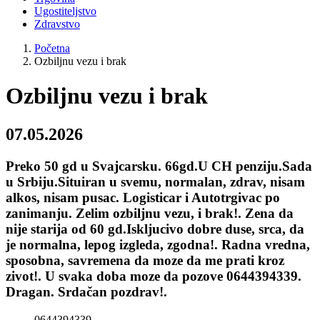
Ugostiteljstvo
Zdravstvo
Početna
Ozbiljnu vezu i brak
Ozbiljnu vezu i brak
07.05.2026
Preko 50 gd u Svajcarsku. 66gd.U CH penziju.Sada
u Srbiju.Situiran u svemu, normalan, zdrav, nisam
alkos, nisam pusac. Logisticar i Autotrgivac po
zanimanju. Zelim ozbiljnu vezu, i brak!. Zena da
nije starija od 60 gd.Iskljucivo dobre duse, srca, da
je normalna, lepog izgleda, zgodna!. Radna vredna,
sposobna, savremena da moze da me prati kroz
zivot!. U svaka doba moze da pozove 0644394339.
Dragan. Srdačan pozdrav!.
0644394339