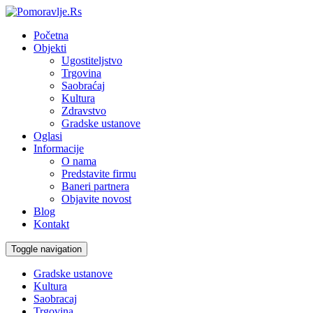
Početna
Objekti
Ugostiteljstvo
Trgovina
Saobraćaj
Kultura
Zdravstvo
Gradske ustanove
Oglasi
Informacije
O nama
Predstavite firmu
Baneri partnera
Objavite novost
Blog
Kontakt
Toggle navigation
Gradske ustanove
Kultura
Saobracaj
Trgovina