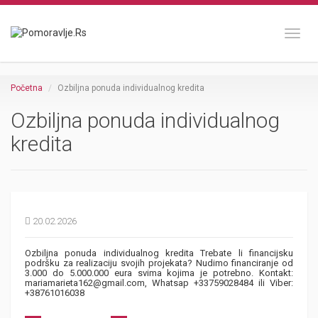
Toggl
Početna
Ozbiljna ponuda individualnog kredita
Ozbiljna ponuda individualnog
kredita
20.02.2026
Ozbiljna ponuda individualnog kredita Trebate li financijsku
podršku za realizaciju svojih projekata? Nudimo financiranje od
3.000 do 5.000.000 eura svima kojima je potrebno. Kontakt:
mariamarieta162@gmail.com, Whatsap +33759028484 ili Viber:
+38761016038