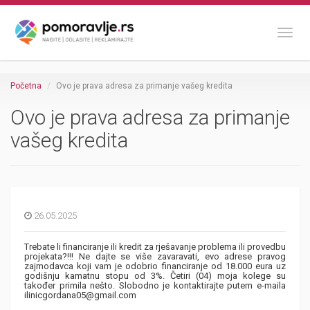
Toggl
Početna
Ovo je prava adresa za primanje vašeg kredita
Ovo je prava adresa za primanje
vašeg kredita
26.05.2025
Trebate li financiranje ili kredit za rješavanje problema ili provedbu
projekata?!!! Ne dajte se više zavaravati, evo adrese pravog
zajmodavca koji vam je odobrio financiranje od 18.000 eura uz
godišnju kamatnu stopu od 3%. Četiri (04) moja kolege su
također primila nešto. Slobodno je kontaktirajte putem e-maila
ilinicgordana05@gmail.com