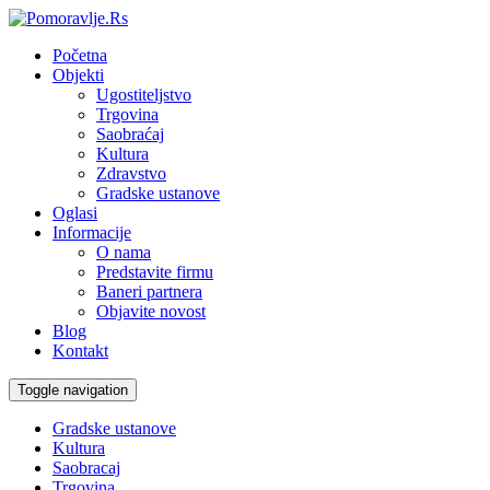
Početna
Objekti
Ugostiteljstvo
Trgovina
Saobraćaj
Kultura
Zdravstvo
Gradske ustanove
Oglasi
Informacije
O nama
Predstavite firmu
Baneri partnera
Objavite novost
Blog
Kontakt
Toggle navigation
Gradske ustanove
Kultura
Saobracaj
Trgovina