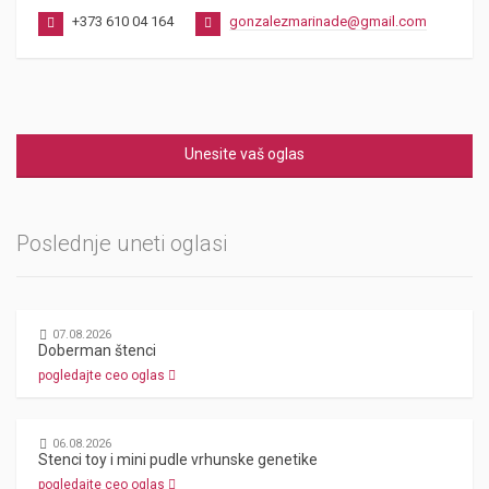
+373 610 04 164
gonzalezmarinade@gmail.com
Unesite vaš oglas
Poslednje uneti oglasi
07.08.2026
Doberman štenci
pogledajte ceo oglas
06.08.2026
Stenci toy i mini pudle vrhunske genetike
pogledajte ceo oglas