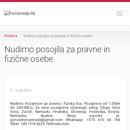
Toggl
Početna
Nudimo posojila za pravne in fizične osebe.
Nudimo posojila za pravne in
fizične osebe.
15.09.2022
Nudimo Pozajmice za pravna i fizicka lica. Pozajmice od 1.000e
do 550.000.e, Za vece pozajmice obavezan zalog Srbija; Grna
Gora; Zurich; Nemacki; Hrvatska; Slovenija; Holandija; Bosna;
Nemacka, Austria. Moja e-pošta je:
gonzalezmarinade@gmail.com Whatsapp: +373 610 04 164
Viber: +49 1516 6229 760Hvala Vam