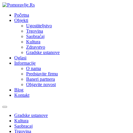
Početna
Objekti
Ugostiteljstvo
Trgovina
Saobraćaj
Kultura
Zdravstvo
Gradske ustanove
Oglasi
Informacije
O nama
Predstavite firmu
Baneri partnera
Objavite novost
Blog
Kontakt
Toggle
navigation
Gradske ustanove
Kultura
Saobracaj
Trgovina