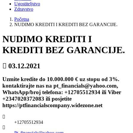
Ugostiteljstvo
Zdravstvo
Početna
NUDIMO KREDITI I KREDITI BEZ GARANCIJE.
NUDIMO KREDITI I
KREDITI BEZ GARANCIJE.
03.12.2021
Uzmite kredite do 10.000.000 € uz stopu od 3%.
kontaktirajte nas na pt_financials@yahoo.com,
WhatsApp/broj telefona: +12705512934 ili Viber
+2347020372083 ili posjetite
https://ptfinancialscompany.widezone.net
+12705512934
Pt_financials@yahoo.com